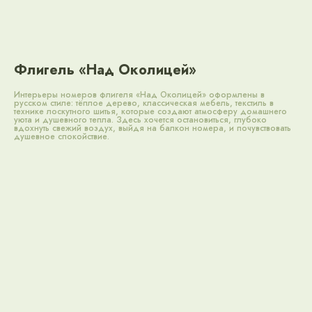
Дом «На ферме»
Дом «На пасеке»
1 комната
Флигель «Над Околицей»
3 человека
Интерьеры номеров флигеля «Над Околицей» оформлены в
русском стиле: тёплое дерево, классическая мебель, текстиль в
технике лоскутного шитья, которые создают атмосферу домашнего
уюта и душевного тепла. Здесь хочется остановиться, глубоко
вдохнуть свежий воздух, выйдя на балкон номера, и почувствовать
Корпус «Посадский»
душевное спокойствие.
Номера Первой Категории (Стандарт), 18 м².
1 комната/до 3-х человек.