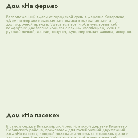
Дом «На ферме»
Расположенный вдали от городской суеты в деревне Коверлево,
«Дом на ферме» подходит для отдыха в выходные дни и
долгосрочной аренды. Здесь есть всё, чтобы чувствовать себя
комфортно: две тёплые комнаты с печным отоплением, кухня с
5000 ₽
русской печкой, мангал, санузел, душ, стиральная машина, интернет.
Цена в высокий сезон 6000 ₽.
Время заезда 14:00, выезда 12:00.
Забронировать
Правила
В корпусе 47 номеров данной категории,
включая специально оборудованный
номер для гостей с ограниченными
возможностями. Наши светлые
однокомнатные номера — идеальное
пространство, где с комфортом могут
остановиться до 3 человек.
Дом «На пасеке»
В каждом номере атмосфера русского
уюта и искреннего гостеприимства: мебель
из натурального дерева и лоскутные
В самом сердце Владимирской земли, в тихой деревне Кишлеево
одеяла ручной работы.
Собинского района, предлагаем для гостей уютный двухэтажный
дом «На пасеке», который подходит для отдыха в выходные дни и
долгосрочной аренды. Здесь есть всё, чтобы чувствовать себя