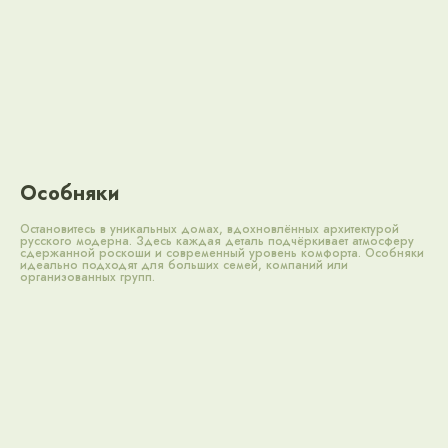
Особняки
Остановитесь в уникальных домах, вдохновлённых архитектурой
русского модерна. Здесь каждая деталь подчёркивает атмосферу
сдержанной роскоши и современный уровень комфорта. Особняки
идеально подходят для больших семей, компаний или
организованных групп.
Корпус «Посадский»
Корпус «Парадный»
Особняки
Флигель «Над Околицей»