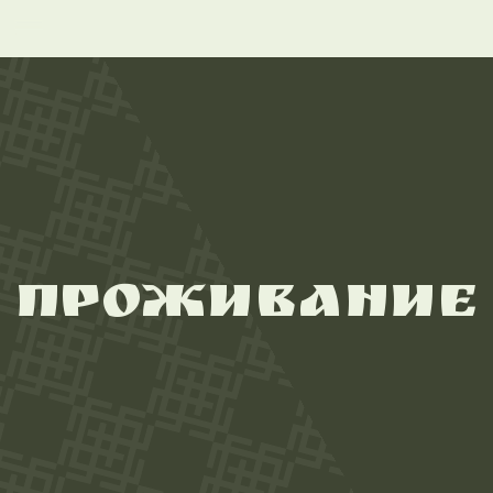
Гостиница «Русская Деревня» — это
идеальное место для комфортного
отдыха, деловых поездок и семейных
путешествий. Мы рады предложить
размещение в 118 уютных номерах
различных категорий, расположенных
в трёх гостиничных корпусах и двух
особняках.